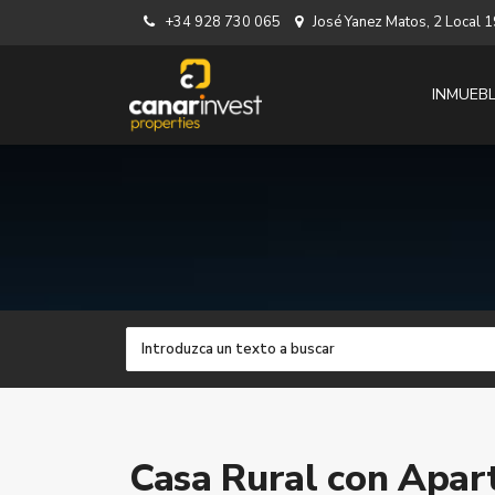
+34 928 730 065
José Yanez Matos, 2 Local
INMUEB
Casa Rural con Apar