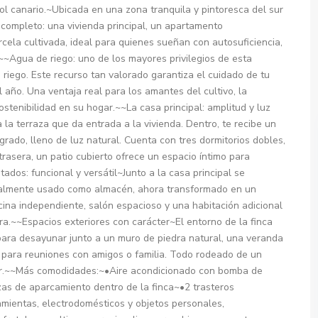
l sol canario.~Ubicada en una zona tranquila y pintoresca del sur
 completo: una vivienda principal, un apartamento
cela cultivada, ideal para quienes sueñan con autosuficiencia,
~~Agua de riego: uno de los mayores privilegios de esta
riego. Este recurso tan valorado garantiza el cuidado de tu
l año. Una ventaja real para los amantes del cultivo, la
ostenibilidad en su hogar.~~La casa principal: amplitud y luz
la terraza que da entrada a la vivienda. Dentro, te recibe un
rado, lleno de luz natural. Cuenta con tres dormitorios dobles,
trasera, un patio cubierto ofrece un espacio íntimo para
ados: funcional y versátil~Junto a la casa principal se
inalmente usado como almacén, ahora transformado en un
ina independiente, salón espacioso y una habitación adicional
tra.~~Espacios exteriores con carácter~El entorno de la finca
para desayunar junto a un muro de piedra natural, una veranda
a para reuniones con amigos o familia. Todo rodeado de un
ctar.~~Más comodidades:~•Aire acondicionado con bomba de
zas de aparcamiento dentro de la finca~•2 trasteros
mientas, electrodomésticos y objetos personales,