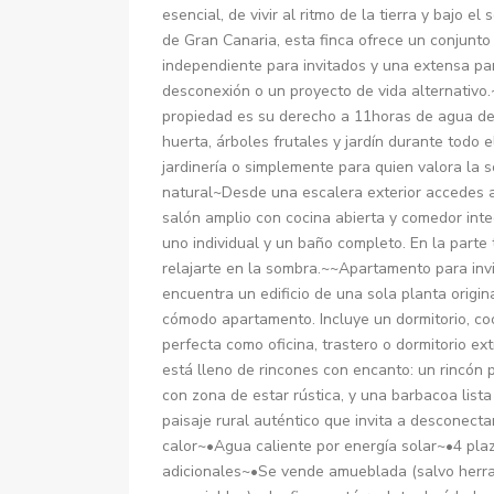
esencial, de vivir al ritmo de la tierra y bajo e
de Gran Canaria, esta finca ofrece un conjunto
independiente para invitados y una extensa par
desconexión o un proyecto de vida alternativo.
propiedad es su derecho a 11horas de agua de 
huerta, árboles frutales y jardín durante todo e
jardinería o simplemente para quien valora la s
natural~Desde una escalera exterior accedes a 
salón amplio con cocina abierta y comedor integ
uno individual y un baño completo. En la parte 
relajarte en la sombra.~~Apartamento para invit
encuentra un edificio de una sola planta orig
cómodo apartamento. Incluye un dormitorio, coc
perfecta como oficina, trastero o dormitorio ex
está lleno de rincones con encanto: un rincón 
con zona de estar rústica, y una barbacoa list
paisaje rural auténtico que invita a descone
calor~•Agua caliente por energía solar~•4 pla
adicionales~•Se vende amueblada (salvo herra