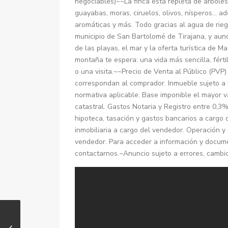
negociables)~~La finca está repleta de árboles 
guayabas, moras, ciruelos, olivos, nísperos… a
aromáticas y más. Todo gracias al agua de rie
municipio de San Bartolomé de Tirajana, y aunq
de las playas, el mar y la oferta turística de 
montaña te espera: una vida más sencilla, fér
o una visita.~~Precio de Venta al Público (PVP
correspondan al comprador. Inmueble sujeto a 
normativa aplicable. Base imponible el mayor val
catastral. Gastos Notaria y Registro entre 0,3
hipoteca, tasación y gastos bancarios a cargo
inmobiliaria a cargo del vendedor. Operación 
vendedor. Para acceder a información y docum
contactarnos.~Anuncio sujeto a errores, cambios