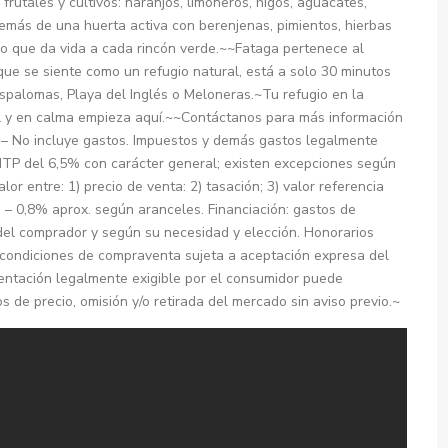
frutales y cultivos: naranjos, limoneros, higos, aguacates,
demás de una huerta activa con berenjenas, pimientos, hierbas
go que da vida a cada rincón verde.~~Fataga pertenece al
ue se siente como un refugio natural, está a solo 30 minutos
Maspalomas, Playa del Inglés o Meloneras.~Tu refugio en la
til y en calma empieza aquí.~~Contáctanos para más información
) – No incluye gastos. Impuestos y demás gastos legalmente
ITP del 6,5% con carácter general; existen excepciones según
or entre: 1) precio de venta: 2) tasación; 3) valor referencia
% – 0,8% aprox. según aranceles. Financiación: gastos de
 del comprador y según su necesidad y elección. Honorarios
y condiciones de compraventa sujeta a aceptación expresa del
entación legalmente exigible por el consumidor puede
 de precio, omisión y/o retirada del mercado sin aviso previo.~