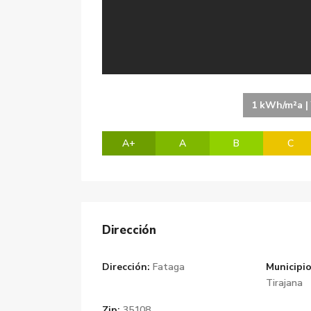
1 kWh/m²a | 
A+
A
B
C
Dirección
Dirección:
Fataga
Municipio
Tirajana
Zip:
35108