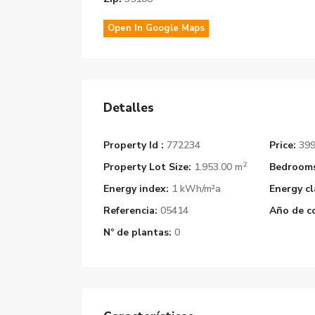
Open In Google Maps
Detalles
Property Id :
772234
Price:
399
2
Property Lot Size:
1.953.00 m
Bedrooms
Energy index:
1 kWh/m²a
Energy cl
Referencia:
05414
Año de c
Nº de plantas:
0