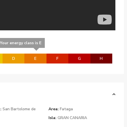
Your energy class is E
D
E
F
G
H
:
San Bartolome de
Area:
Fataga
Isla:
GRAN CANARIA