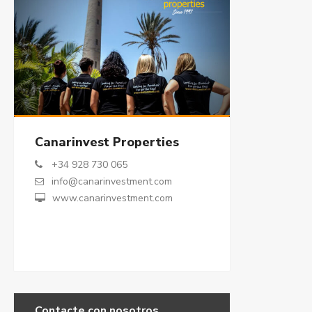
Canarinvest Properties
+34 928 730 065
info@canarinvestment.com
www.canarinvestment.com
Contacte con nosotros