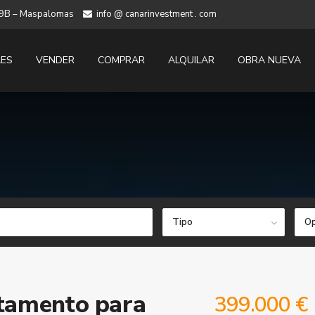
 19B – Maspalomas
info @ canarinvestment . com
LES
VENDER
COMPRAR
ALQUILAR
OBRA NUEVA
Tipo
Op
tamento para
399.000 €