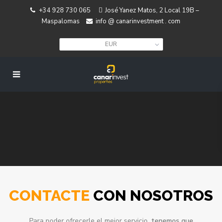
+34 928 730 065
José Yanez Matos, 2 Local 19B –
Maspalomas
info @ canarinvestment . com
EUR
CONTACTE
CON NOSOTROS
Para poder ofrecerle el mejor servicio,
tenemos que