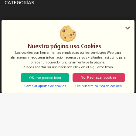
CATEGORÍAS
Alquilar
(2)
Alquiler de Temporada
(23)
Vender
(82)
Nuestra página usa Cookies
Las cookies son herramientas empleadas por los servidores Web para
almacenar y recuperar información acerca de sus visitantes, así como para
MUNICIPIOS
ofrecer un correcto funcionamiento de la página.
Puedes aceptar su uso haciendo click en el siguiente botón.
Ingenio
No. Rechazar cookies
OK, me parece bien
Las Palmas de Gran Canaria
Cambiar ajustes de cookies
Lee nuestra política de cookies
Mogan
San Bartolome de Tirajana
Santa Lucia de Tirajana
Telde