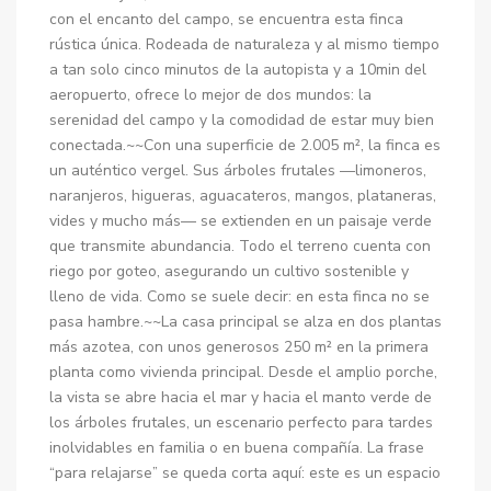
con el encanto del campo, se encuentra esta finca
rústica única. Rodeada de naturaleza y al mismo tiempo
a tan solo cinco minutos de la autopista y a 10min del
aeropuerto, ofrece lo mejor de dos mundos: la
serenidad del campo y la comodidad de estar muy bien
conectada.~~Con una superficie de 2.005 m², la finca es
un auténtico vergel. Sus árboles frutales —limoneros,
naranjeros, higueras, aguacateros, mangos, plataneras,
vides y mucho más— se extienden en un paisaje verde
que transmite abundancia. Todo el terreno cuenta con
riego por goteo, asegurando un cultivo sostenible y
lleno de vida. Como se suele decir: en esta finca no se
pasa hambre.~~La casa principal se alza en dos plantas
más azotea, con unos generosos 250 m² en la primera
planta como vivienda principal. Desde el amplio porche,
la vista se abre hacia el mar y hacia el manto verde de
los árboles frutales, un escenario perfecto para tardes
inolvidables en familia o en buena compañía. La frase
“para relajarse” se queda corta aquí: este es un espacio