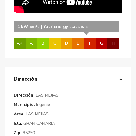
1 kWh/m²a | Your energy class is E
A+
A
B
C
D
E
F
G
H
Dirección
Dirección:
LAS MEJIAS
Municipio:
Ingenio
Area:
LAS MEJIAS
Isla:
GRAN CANARIA
Zip:
35250