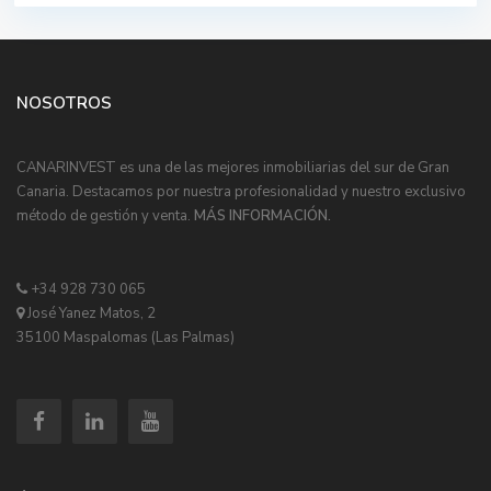
NOSOTROS
CANARINVEST es una de las mejores inmobiliarias del sur de Gran
Canaria. Destacamos por nuestra profesionalidad y nuestro exclusivo
método de gestión y venta.
MÁS INFORMACIÓN.
+34 928 730 065
José Yanez Matos, 2
35100 Maspalomas (Las Palmas)