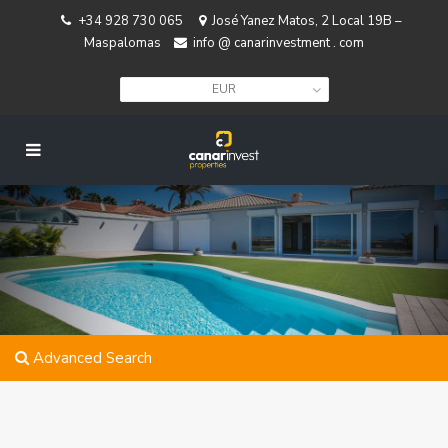
+34 928 730 065
José Yanez Matos, 2 Local 19B –
Maspalomas
info @ canarinvestment . com
EUR
Advanced Search