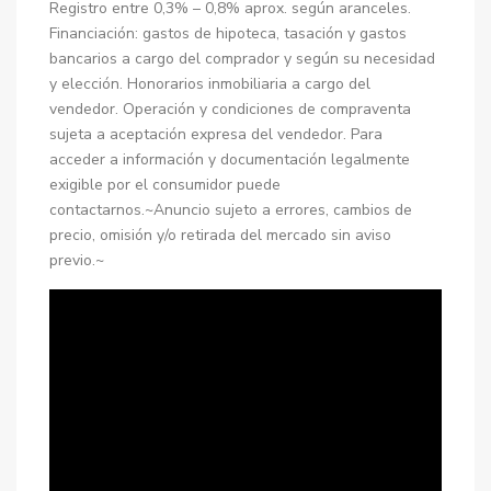
Registro entre 0,3% – 0,8% aprox. según aranceles.
Financiación: gastos de hipoteca, tasación y gastos
bancarios a cargo del comprador y según su necesidad
y elección. Honorarios inmobiliaria a cargo del
vendedor. Operación y condiciones de compraventa
sujeta a aceptación expresa del vendedor. Para
acceder a información y documentación legalmente
exigible por el consumidor puede
contactarnos.~Anuncio sujeto a errores, cambios de
precio, omisión y/o retirada del mercado sin aviso
previo.~