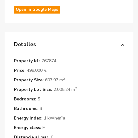
Open In Google Maps
Detalles
Property Id :
767874
Price:
499.000 €
2
Property Size:
607.97 m
2
Property Lot Size:
2.005.24 m
Bedrooms:
5
Bathrooms:
3
Energy index:
1 kWh/m²a
Energy class:
E
Distancia al mar:
0