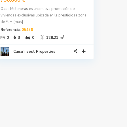
Oase Meloneras es una nueva promoción de
viviendas exclusivas ubicada en la prestigiosa zona
de El H
[más]
Referencia:
05456
2
2
3
0
128.21 m
Canarinvest Properties