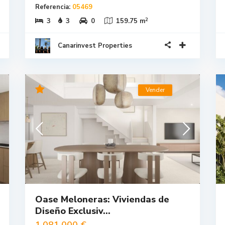
Referencia:
05469
2
3
3
0
159.75 m
Canarinvest Properties
Vender
Oase Meloneras: Viviendas de
Diseño Exclusiv...
1.081.000 €