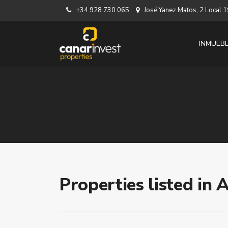
+34 928 730 065
José Yanez Matos, 2 Local
INMUEB
Properties listed in