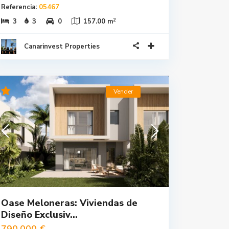
Referencia:
05467
2
3
3
0
157.00 m
Canarinvest Properties
Vender
Oase Meloneras: Viviendas de
Diseño Exclusiv...
790.000 €