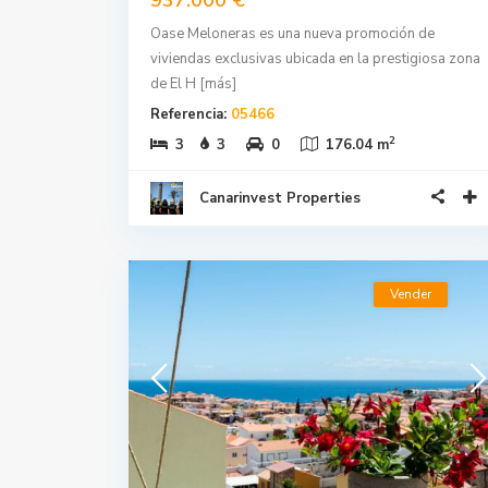
Oase Meloneras es una nueva promoción de
viviendas exclusivas ubicada en la prestigiosa zona
de El H
[más]
Referencia:
05466
2
3
3
0
176.04 m
Canarinvest Properties
Vender