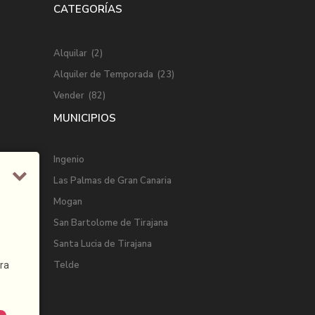
CATEGORÍAS
Alquilar
(2)
Alquiler de Temporada
(23)
Vender
(82)
MUNICIPIOS
Ingenio
Las Palmas de Gran Canaria
Mogan
San Bartolome de Tirajana
Santa Lucia de Tirajana
Telde
ra