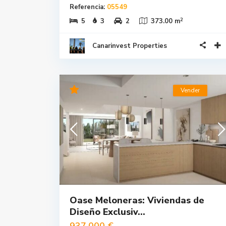
Referencia:
05549
2
5
3
2
373.00 m
Canarinvest Properties
Vender
Oase Meloneras: Viviendas de
Diseño Exclusiv...
937.000 €