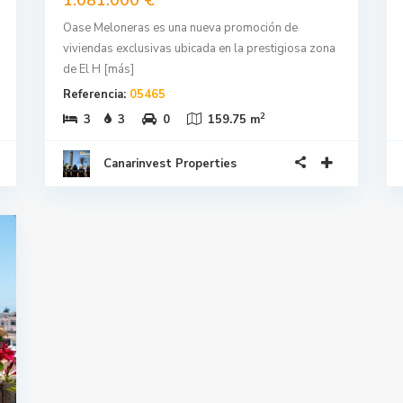
Oase Meloneras es una nueva promoción de
viviendas exclusivas ubicada en la prestigiosa zona
de El H
[más]
Referencia:
05465
2
3
3
0
159.75 m
Canarinvest Properties