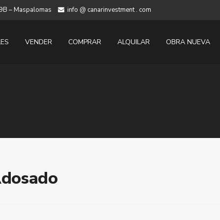
 19B – Maspalomas
info @ canarinvestment . com
LES
VENDER
COMPRAR
ALQUILAR
OBRA NUEVA
 Adosado