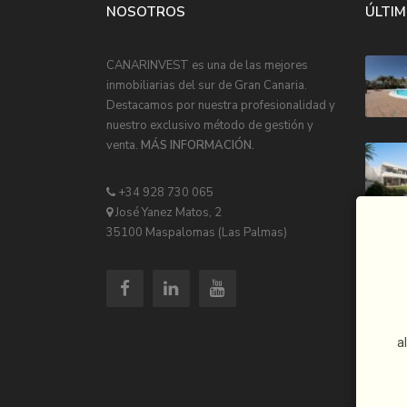
NOSOTROS
ÚLTIM
CANARINVEST es una de las mejores
inmobiliarias del sur de Gran Canaria.
Destacamos por nuestra profesionalidad y
nuestro exclusivo método de gestión y
venta.
MÁS INFORMACIÓN.
+34 928 730 065
José Yanez Matos, 2
35100 Maspalomas (Las Palmas)
a