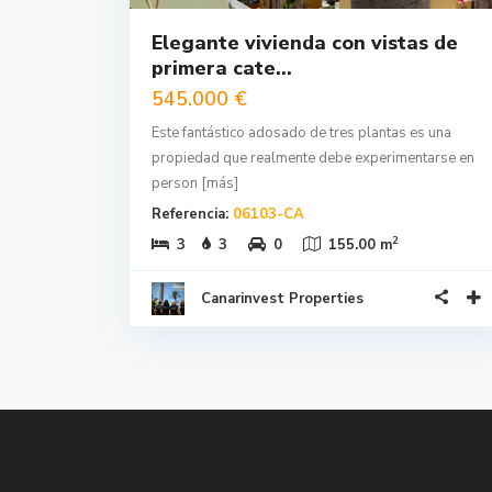
Elegante vivienda con vistas de
primera cate...
545.000 €
Este fantástico adosado de tres plantas es una
propiedad que realmente debe experimentarse en
person
[más]
Referencia:
06103-CA
2
3
3
0
155.00 m
Canarinvest Properties