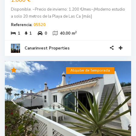
1.000 €
Disponible. ~Precio de invierno: 1.200 €/mes~¡Moderno estudio
a solo 20 metros de la Playa de Las Ca
[más]
Referencia:
05520
2
1
1
0
40.00 m
Canarinvest Properties
Alquiler de Temporada