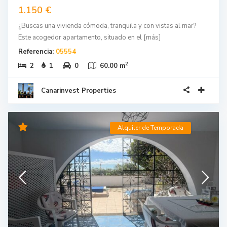
1.150 €
¿Buscas una vivienda cómoda, tranquila y con vistas al mar?
Este acogedor apartamento, situado en el
[más]
Referencia:
05554
2
2
1
0
60.00 m
Canarinvest Properties
Alquiler de Temporada