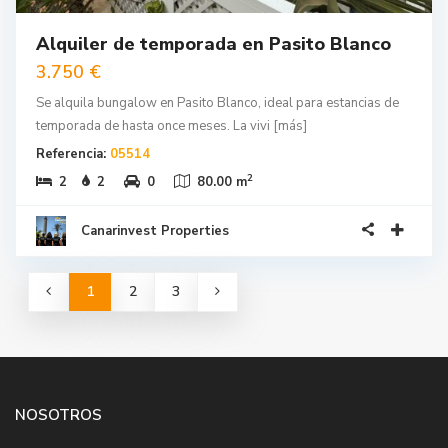
Alquiler de temporada en Pasito Blanco
3.750 €
Se alquila bungalow en Pasito Blanco, ideal para estancias de
temporada de hasta once meses. La vivi
[más]
Referencia:
05514
2
2
2
0
80.00 m
Canarinvest Properties
1
2
3
NOSOTROS