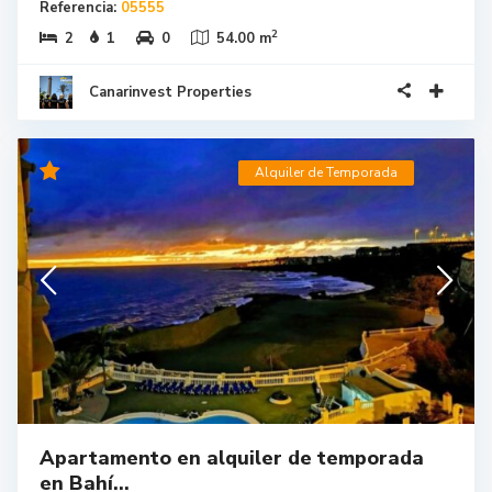
Referencia:
05555
2
2
1
0
54.00 m
Canarinvest Properties
Alquiler de Temporada
Apartamento en alquiler de temporada
en Bahí...