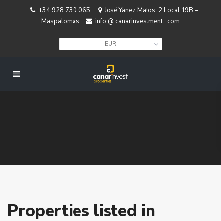
+34 928 730 065
José Yanez Matos, 2 Local 19B –
Maspalomas
info @ canarinvestment . com
EUR
Properties listed in