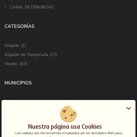
CANAL DE DENUNCIAS
CATEGORÍAS
Alquilar
(2)
Alquiler de Temporada
(23)
Vender
(83)
MUNICIPIOS
Ingenio
Las Palmas de Gran Canaria
Mogan
Nuestra página usa Cookies
San Bartolome de Tirajana
Las cookies son herramientas empleadas por los servidores Web para