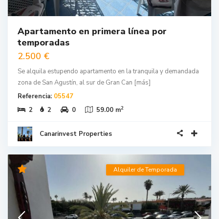
Apartamento en primera línea por
temporadas
2.500 €
Se alquila estupendo apartamento en la tranquila y demandada
zona de San Agustín, al sur de Gran Can
[más]
Referencia:
05547
2
2
2
0
59.00 m
Canarinvest Properties
Alquiler de Temporada