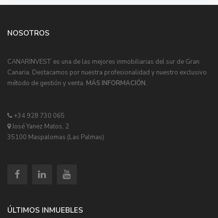
NOSOTROS
CANARINVEST es una de las mejores inmobiliarias del sur de Gran
Canaria. Destacamos por nuestra profesionalidad y nuestro exclusivo
método de gestión y venta.
MÁS INFORMACIÓN.
+34 928 730 065
José Yanez Matos, 2
35100 Maspalomas (Las Palmas)
ÚLTIMOS INMUEBLES