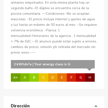
armarios empotrados. En esta misma planta hay un
segundo baño.~El dúplex se encuentra cerca de la
piscina comunitaria. ~~Condiciones:~No se aceptan
mascotas. ~El precio incluye internet y gastos de agua
y luz hasta un máximo de 50 euros al mes. ~Se requiere
solvencia económica. ~Fianza: 1
mensualidad~Honorarios de la agencia : 1 mensualidad
+ 7% de IGIC.~~El anuncio puede estar sujeto a errores,
cambios de precio, omisión y/o retirada del mercado sin
previo aviso.~~~
2 kWh/m²a | Your energy class is G
A+
A
B
C
D
E
F
G
H
Dirección