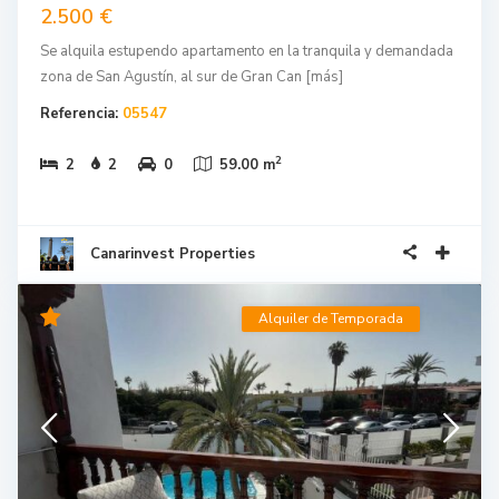
2.500 €
Se alquila estupendo apartamento en la tranquila y demandada
zona de San Agustín, al sur de Gran Can
[más]
Referencia:
05547
2
2
2
0
59.00 m
Canarinvest Properties
Alquiler de Temporada