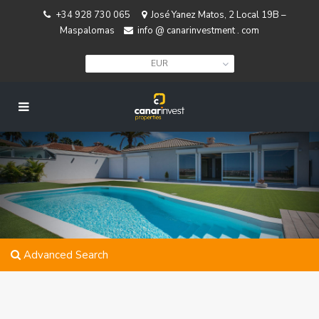
+34 928 730 065
José Yanez Matos, 2 Local 19B –
Maspalomas
info @ canarinvestment . com
EUR
Advanced Search