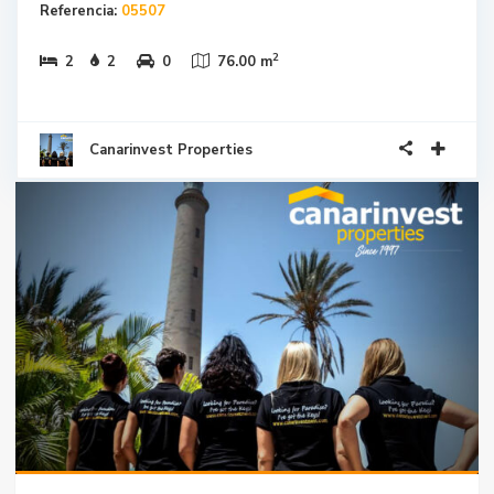
Referencia:
05507
2
2
2
0
76.00 m
Canarinvest Properties