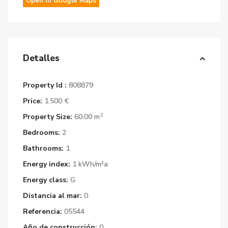
Open In Google Maps
Detalles
Property Id :
808879
Price:
1.500 €
2
Property Size:
60.00 m
Bedrooms:
2
Bathrooms:
1
Energy index:
1 kWh/m²a
Energy class:
G
Distancia al mar:
0
Referencia:
05544
Año de construcción:
0