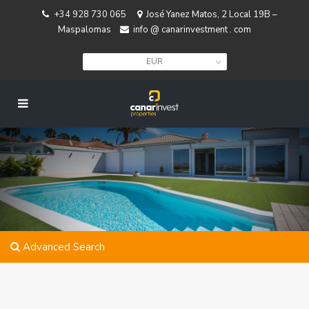
+34 928 730 065
José Yanez Matos, 2 Local 19B –
Maspalomas
info @ canarinvestment . com
EUR
Advanced Search