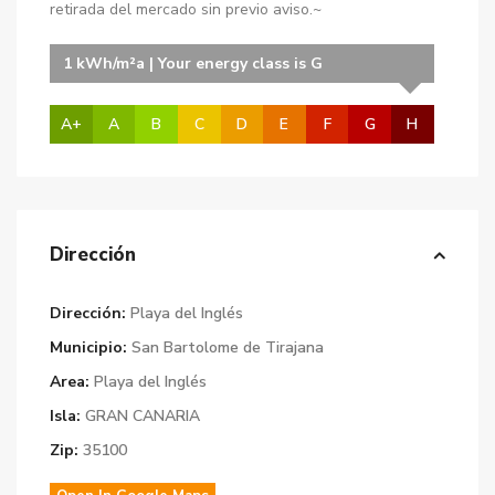
retirada del mercado sin previo aviso.~
1 kWh/m²a | Your energy class is G
A+
A
B
C
D
E
F
G
H
Dirección
Dirección:
Playa del Inglés
Municipio:
San Bartolome de Tirajana
Area:
Playa del Inglés
Isla:
GRAN CANARIA
Zip:
35100