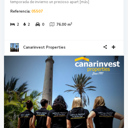
temporada de invierno un precioso apart
[más]
Referencia:
05507
2
2
2
0
76.00 m
Canarinvest Properties