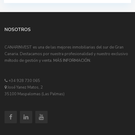
NOSOTROS
CANARINVEST es una de las mejores inmobiliarias del sur de Gran
Canaria. Destacamos por nuestra profesionalidad y nuestro exclusivo
método de gestión y venta.
MÁS INFORMACIÓN.
+34 928 730 065
José Yanez Matos, 2
35100 Maspalomas (Las Palmas)