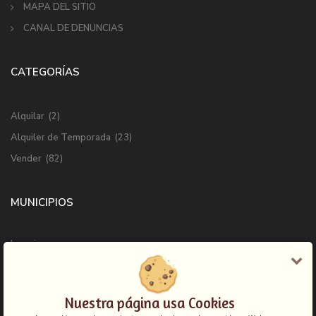
MAPA DEL SITIO
CANAL DE DENUNCIAS
CATEGORÍAS
Alquilar
(2)
Alquiler de Temporada
(23)
Vender
(82)
MUNICIPIOS
Ingenio
Las Palmas de Gran Canaria
Mogan
Nuestra página usa Cookies
San Bartolome de Tirajana