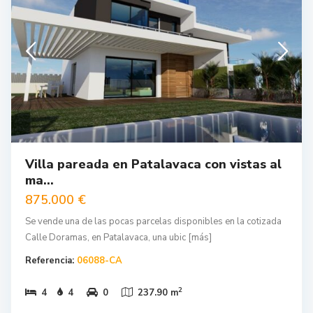
Villa pareada en Patalavaca con vistas al
ma...
875.000 €
Se vende una de las pocas parcelas disponibles en la cotizada
Calle Doramas, en Patalavaca, una ubic
[más]
Referencia:
06088-CA
2
4
4
0
237.90 m