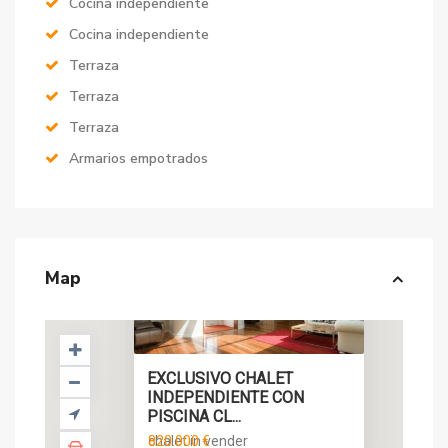
Cocina independiente
Cocina independiente
Terraza
Terraza
Terraza
Armarios empotrados
Map
EXCLUSIVO CHALET
INDEPENDIENTE CON
PISCINA CL...
820.000 €
chalet in vender