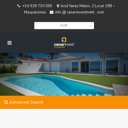
+34 928 730 065
José Yanez Matos, 2 Local 19B –
Maspalomas
info @ canarinvestment . com
EUR
Advanced Search