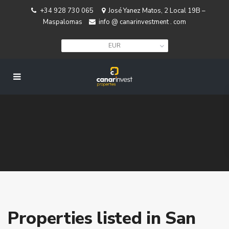
+34 928 730 065
José Yanez Matos, 2 Local 19B –
Maspalomas
info @ canarinvestment . com
EUR
Properties listed in San