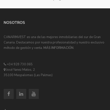
NOSOTROS
CANARINVEST es una de las mejores inmobiliarias del sur de Gran
Canaria. Destacamos por nuestra profesionalidad y nuestro exclusivo
método de gestión y venta.
MÁS INFORMACIÓN.
+34 928 730 065
José Yanez Matos, 2
35100 Maspalomas (Las Palmas)