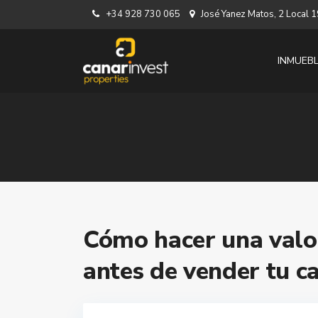
+34 928 730 065
José Yanez Matos, 2 Local
INMUEB
Cómo hacer una valo
antes de vender tu c