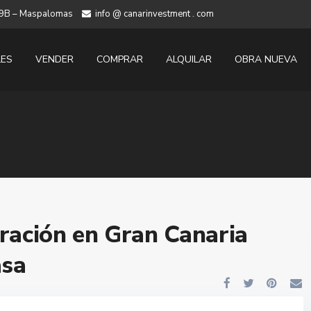
 19B – Maspalomas
info @ canarinvestment . com
LES
VENDER
COMPRAR
ALQUILAR
OBRA NUEVA
ración en Gran Canaria
asa