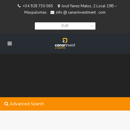
+34 928 730 065
José Yanez Matos, 2 Local 19B –
Maspalomas
info @ canarinvestment . com
EUR
Advanced Search