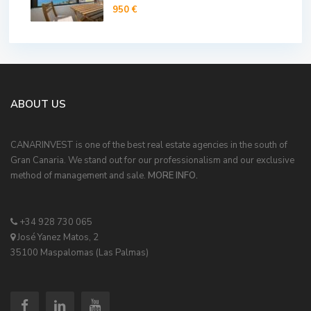
950 €
ABOUT US
CANARINVEST is one of the best real estate agencies in the south of
Gran Canaria. We stand out for our professionalism and our exclusive
method of management and sale.
MORE INFO.
+34 928 730 065
José Yanez Matos, 2
35100 Maspalomas (Las Palmas)