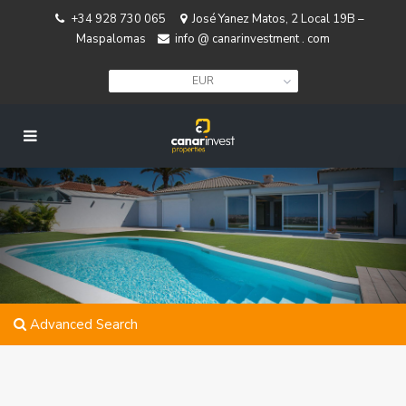
+34 928 730 065
José Yanez Matos, 2 Local 19B –
Maspalomas
info @ canarinvestment . com
EUR
Advanced Search