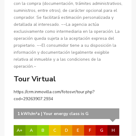
con la compra (documentación, trámites administrativos,
suministros, entre otros), de carácter opcional para el
comprador. Se facilitará estimación personalizada y
detallada al interesado. ~~La agencia actúa
exclusivamente como intermediaria en la operación. La
operación queda sujeta a la aceptación expresa del
propietario. ~~El consumidor tiene a su disposición la
información y documentación legalmente exigible
relativa al inmueble y a las condiciones de la
operación.~
Tour Virtual
https://crm.inmovilla.com/fotosvr/tour.php?
cod=29263907.2934
1 kWh/m²a | Your energy class is G
A+
A
B
C
D
E
F
G
H