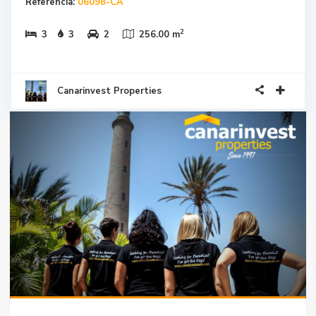
Referencia:
06098-CA
2
3
3
2
256.00 m
Canarinvest Properties