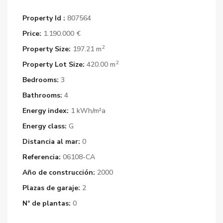
Property Id :
807564
Price:
1.190.000 €
2
Property Size:
197.21 m
2
Property Lot Size:
420.00 m
Bedrooms:
3
Bathrooms:
4
Energy index:
1 kWh/m²a
Energy class:
G
Distancia al mar:
0
Referencia:
06108-CA
Año de construcción:
2000
Plazas de garaje:
2
Nº de plantas:
0