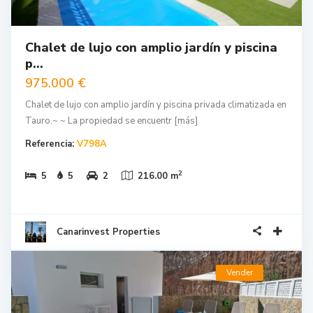
Chalet de lujo con amplio jardín y piscina
p...
975.000 €
Chalet de lujo con amplio jardín y piscina privada climatizada en
Tauro.~ ~ La propiedad se encuentr
[más]
Referencia:
V798A
2
5
5
2
216.00 m
Canarinvest Properties
Vender