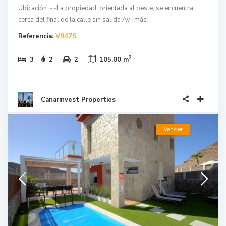
Ubicación:~~La propiedad, orientada al oeste, se encuentra
cerca del final de la calle sin salida Av
[más]
Referencia:
V947S
2
3
2
2
105.00 m
Canarinvest Properties
Vender