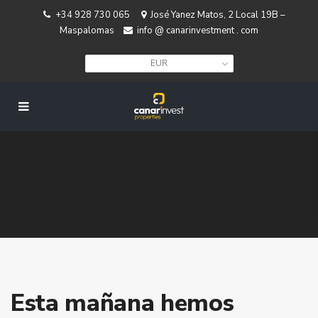
+34 928 730 065
José Yanez Matos, 2 Local 19B –
Maspalomas
info @ canarinvestment . com
EUR
Esta mañana hemos