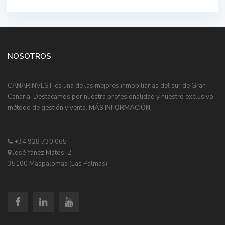
NOSOTROS
CANARINVEST es una de las mejores inmobiliarias del sur de Gran
Canaria. Destacamos por nuestra profesionalidad y nuestro exclusivo
método de gestión y venta.
MÁS INFORMACIÓN.
+34 928 730 065
José Yanez Matos, 2
35100 Maspalomas (Las Palmas)