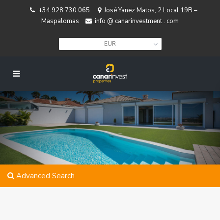
+34 928 730 065
José Yanez Matos, 2 Local 19B –
Maspalomas
info @ canarinvestment . com
EUR
Advanced Search