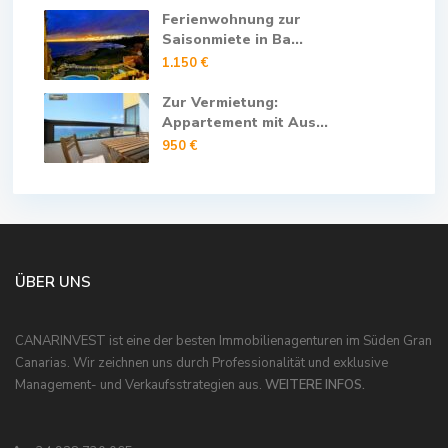
Ferienwohnung zur
Saisonmiete in Ba...
1.150 €
Zur Vermietung:
Appartement mit Aus...
950 €
ÜBER UNS
CANARINVEST ist eine der besten Immobilienagenturen im Süden Gran
Canarias. Wir zeichnen uns durch Professionalität und exklusive
Management- und Verkaufsstrategien aus.
WEITERE INFOS.