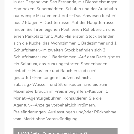
in der Gegend von San Fernando, mit Dienstleistungen,
Apotheken, Supermärkten, Schulen und der Autobahn
nur wenige Minuten entfernt.~~Das Anwesen besteht
aus 2 Etagen + Dachterrasse. Auf der Hauptterrasse
finden Sie Ihren eigenen Pool, einen Ruhebereich und
einen Parkplatz für 1 Auto.~Im ersten Stock befinden
sich die Küche, das Wohnzimmer, 1 Badezimmer und 1
Schlafzimmer.~Im zweiten Stock befinden sich 2
Schlafzimmer und 1 Badezimmer.~Auf dem Dach gibt es
ein Solarium, das zum ungestörten Sonnenbaden
einlädt.~~Haustiere und Rauchen sind nicht
gestattet.~Eine längere Laufzeit ist nicht
zulässig.~Wasser- und Stromkosten sind bis zum
Maximalverbrauch im Preis inbegriffen.~Kaution: 1
Monat~Agenturgebühren: Konsultieren Sie die
Agentur.~~Anzeige vorbehaltlich Irrtümern,
Preisänderungen, Auslassungen und/oder Rücknahme
vom~Markt ohne Vorankündigung~
1 kWh/m²a | Your energy class is G