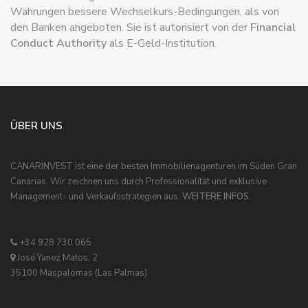
Währungen bessere Wechselkurs-Bedingungen, als von
den Banken angeboten. Sie ist autorisiert von der
Financial
Conduct Authority
als E-Geld-Institution.
ÜBER UNS
CANARINVEST ist eine der besten Immobilienagenturen im Süden Gran
Canarias. Wir zeichnen uns durch Professionalität und exklusive
Management- und Verkaufsstrategien aus.
WEITERE INFOS.
+34 928 730 065
José Yanez Matos, 2
35100 Maspalomas (Las Palmas)