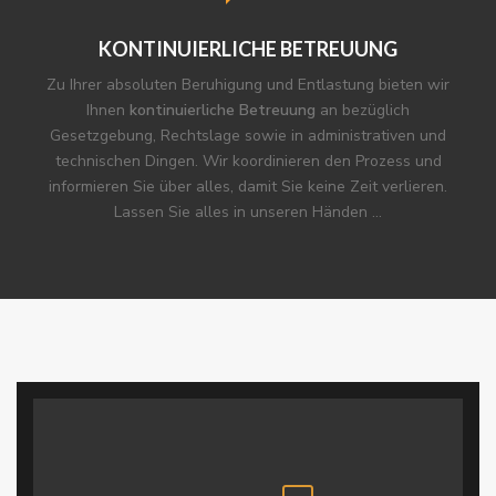
KONTINUIERLICHE BETREUUNG
Zu Ihrer absoluten Beruhigung und Entlastung bieten wir
Ihnen
kontinuierliche Betreuung
an bezüglich
Gesetzgebung, Rechtslage sowie in administrativen und
technischen Dingen. Wir koordinieren den Prozess und
informieren Sie über alles, damit Sie keine Zeit verlieren.
Lassen Sie alles in unseren Händen …