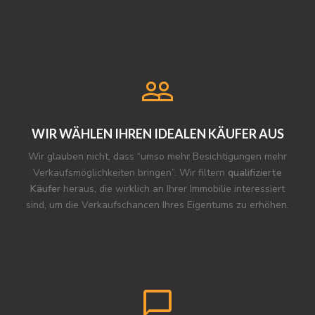
WIR WÄHLEN IHREN IDEALEN KÄUFER AUS
Wir glauben nicht, dass “umso mehr Besichtigungen mehr
Verkaufsmöglichkeiten bringen”. Wir filtern
qualifizierte
Käufer
heraus, die wirklich an Ihrer Immobilie interessiert
sind, um die Verkaufschancen Ihres Eigentums zu erhöhen.