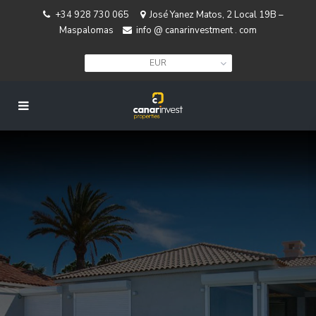
+34 928 730 065
José Yanez Matos, 2 Local 19B –
Maspalomas
info @ canarinvestment . com
EUR