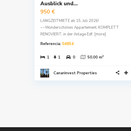
Ausblick und...
950 €
LANGZEITMIETE ab 15, Juli 2026!
~~Wunderschönes Appartement, KOMPLETT
RENOVIERT, in der Anlage Edf.
[more]
Referencia:
04854
2
1
1
0
50.00 m
Canarinvest Properties