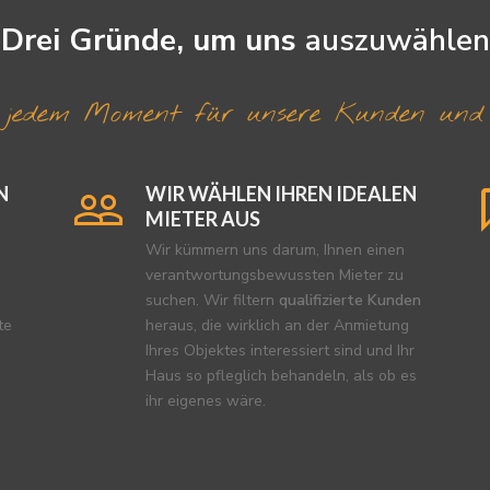
Drei Gründe, um uns
auszuwählen
n jedem Moment für unsere Kunden und
N
WIR WÄHLEN IHREN IDEALEN
MIETER AUS
Wir kümmern uns darum, Ihnen einen
verantwortungsbewussten Mieter zu
suchen. Wir filtern
qualifizierte Kunden
te
heraus, die wirklich an der Anmietung
Ihres Objektes interessiert sind und Ihr
Haus so pfleglich behandeln, als ob es
ihr eigenes wäre.