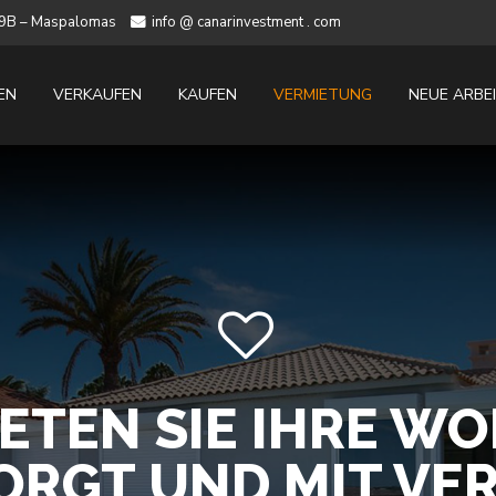
 19B – Maspalomas
info @ canarinvestment . com
EN
VERKAUFEN
KAUFEN
VERMIETUNG
NEUE ARBE
ETEN SIE IHRE W
ORGT UND MIT VE