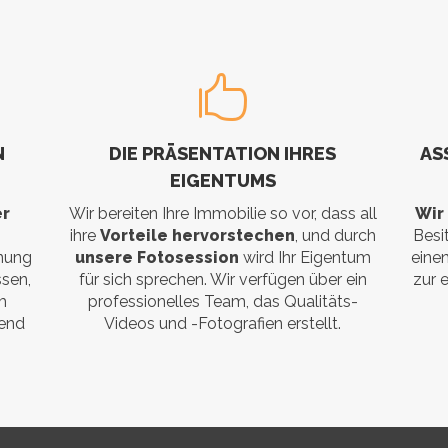
N
DIE PRÄSENTATION IHRES
AS
EIGENTUMS
er
Wir bereiten Ihre Immobilie so vor, dass all
Wir
ihre
Vorteile hervorstechen
, und durch
Besi
nung
unsere Fotosession
wird Ihr Eigentum
eine
ssen,
für sich sprechen. Wir verfügen über ein
zur 
m
professionelles Team, das Qualitäts-
rend
Videos und -Fotografien erstellt.