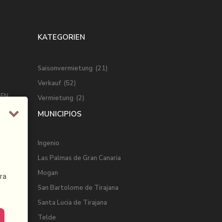
KATEGORIEN
Saisonvermietung
(21)
Verkauf
(52)
EN
Vermietung
(2)
MUNICIPIOS
KANAL
Ingenio
Las Palmas de Gran Canaria
Mogan
ra
San Bartolome de Tirajana
Santa Lucia de Tirajana
Telde