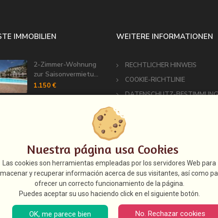
TE IMMOBILIEN
WEITERE INFORMATIONEN
2-Zimmer-Wohnung
RECHTLICHER HINWEIS
zur Saisonvermietu...
COOKIE-RICHTLINIE
1.150 €
DATENSCHUTZ-BESTIMMUNG
Luxus-Neubauprojekt
ETHIK- UND
mit sensationel...
BETRUGSBEKÄMPFUNGS-MELDE
1.575.000 €
Bungalow mit 2
Nuestra página usa Cookies
Terrassen und
Las cookies son herramientas empleadas por los servidores Web para
Gemein...
lmacenar y recuperar información acerca de sus visitantes, así como pa
1.500 €
ofrecer un correcto funcionamiento de la página.
Ferienwohnung zur
Puedes aceptar su uso haciendo click en el siguiente botón.
Saisonmiete in Ba...
1.150 €
No. Rechazar cookies
OK, me parece bien