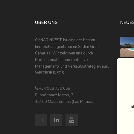
ÜBER UNS
NEUES
CANARINVEST ist eine der besten
Immobilienagenturen im Süden Gran
Canarias. Wir zeichnen uns durch
Professionalität und exklusive
Management- und Verkaufsstrategien aus.
WEITERE INFOS.
+34 928 730 065
José Yanez Matos, 2
35100 Maspalomas (Las Palmas)
a