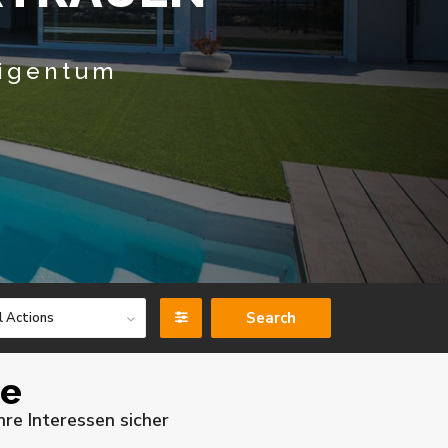
Eigentum
l Actions
ie
hre Interessen sicher