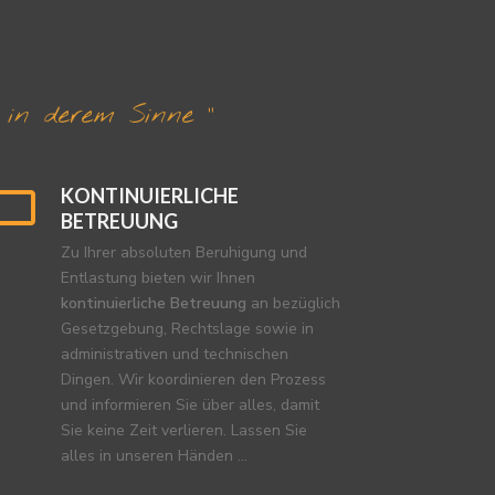
 in derem Sinne “
KONTINUIERLICHE
BETREUUNG
Zu Ihrer absoluten Beruhigung und
Entlastung bieten wir Ihnen
kontinuierliche Betreuung
an bezüglich
Gesetzgebung, Rechtslage sowie in
administrativen und technischen
Dingen. Wir koordinieren den Prozess
und informieren Sie über alles, damit
Sie keine Zeit verlieren. Lassen Sie
alles in unseren Händen …