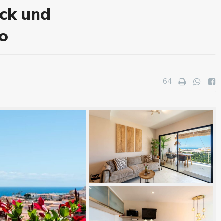
ick und
o
64