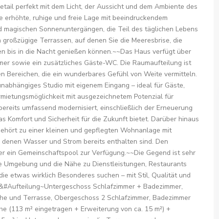
etail perfekt mit dem Licht, der Aussicht und dem Ambiente des
e erhöhte, ruhige und freie Lage mit beeindruckendem
d magischen Sonnenuntergängen, die Teil des täglichen Lebens
großzügige Terrassen, auf denen Sie die Meeresbrise, die
n bis in die Nacht genießen können.~~Das Haus verfügt über
mer sowie ein zusätzliches Gäste-WC. Die Raumaufteilung ist
en Bereichen, die ein wunderbares Gefühl von Weite vermitteln.
nabhängiges Studio mit eigenem Eingang – ideal für Gäste,
rmietungsmöglichkeit mit ausgezeichnetem Potenzial für
ereits umfassend modernisiert, einschließlich der Erneuerung
as Komfort und Sicherheit für die Zukunft bietet. Darüber hinaus
 gehört zu einer kleinen und gepflegten Wohnanlage mit
n denen Wasser und Strom bereits enthalten sind. Den
r ein Gemeinschaftspool zur Verfügung.~~Die Gegend ist sehr
öne Umgebung und die Nähe zu Dienstleistungen, Restaurants
die etwas wirklich Besonderes suchen – mit Stil, Qualität und
&#Aufteilung~Untergeschoss Schlafzimmer + Badezimmer,
e und Terrasse, Obergeschoss 2 Schlafzimmer, Badezimmer
e (113 m² eingetragen + Erweiterung von ca. 15 m²) +