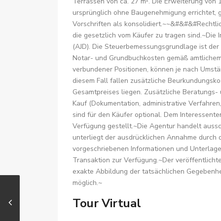
Terrassen von ca. 27 m². Die Erweiterung von
ursprünglich ohne Baugenehmigung errichtet, g
Vorschriften als konsolidiert.~~&#&#&#Rechtli
die gesetzlich vom Käufer zu tragen sind.~Die 
(AJD). Die Steuerbemessungsgrundlage ist der K
Notar- und Grundbuchkosten gemäß amtlichem 
verbundener Positionen, können je nach Umstän
diesem Fall fallen zusätzliche Beurkundungsk
Gesamtpreises liegen. Zusätzliche Beratungs
Kauf (Dokumentation, administrative Verfahre
sind für den Käufer optional. Dem Interessenten
Verfügung gestellt.~Die Agentur handelt aussch
unterliegt der ausdrücklichen Annahme durch 
vorgeschriebenen Informationen und Unterlage
Transaktion zur Verfügung.~Der veröffentlichte 
exakte Abbildung der tatsächlichen Gegebenhe
möglich.~
Tour Virtual