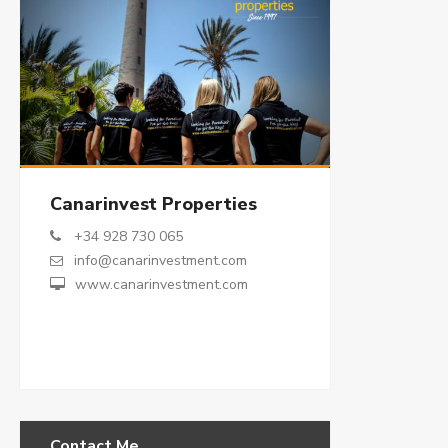
Canarinvest Properties
+34 928 730 065
info@canarinvestment.com
www.canarinvestment.com
Contact Me