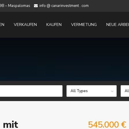
 19B – Maspalomas
info @ canarinvestment . com
EN
VERKAUFEN
KAUFEN
VERMIETUNG
NEUE ARBE
All Types
Al
 mit
545.000 €