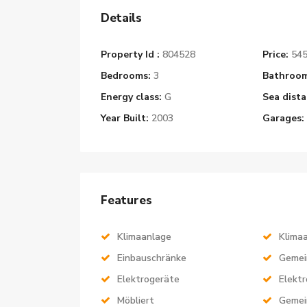
Details
Property Id :
804528
Price:
545
Bedrooms:
3
Bathroom
Energy class:
G
Sea dista
Year Built:
2003
Garages:
Features
Klimaanlage
Klima
Einbauschränke
Gemei
Elektrogeräte
Elekt
Möbliert
Gemei