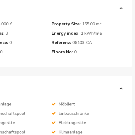
2
.000 €
Property Size:
155.00 m
s:
3
Energy index:
1 kWh/m²a
nce:
0
Referenz:
06103-CA
0
Floors No:
0
anlage
Möbliert
nschaftspool
Einbauschränke
rogeräte
Elektrogeräte
nschaftspool
Klimaanlage