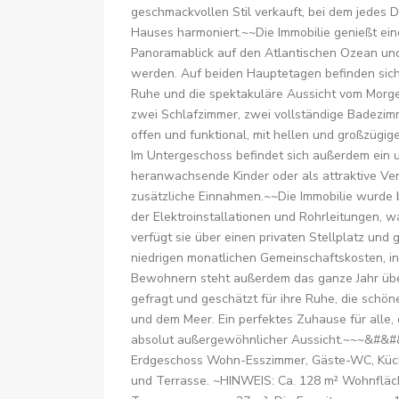
geschmackvollen Stil verkauft, bei dem jedes D
Hauses harmoniert.~~Die Immobilie genießt ein
Panoramablick auf den Atlantischen Ozean un
werden. Auf beiden Hauptetagen befinden sich 
Ruhe und die spektakuläre Aussicht vom Morge
zwei Schlafzimmer, zwei vollständige Badezim
offen und funktional, mit hellen und großzügig
Im Untergeschoss befindet sich außerdem ein u
heranwachsende Kinder oder als attraktive Ve
zusätzliche Einnahmen.~~Die Immobilie wurde b
der Elektroinstallationen und Rohrleitungen, w
verfügt sie über einen privaten Stellplatz und
niedrigen monatlichen Gemeinschaftskosten, i
Bewohnern steht außerdem das ganze Jahr übe
gefragt und geschätzt für ihre Ruhe, die sch
und dem Meer. Ein perfektes Zuhause für alle, 
absolut außergewöhnlicher Aussicht.~~~&#&#
Erdgeschoss Wohn-Esszimmer, Gäste-WC, Küch
und Terrasse. ~HINWEIS: Ca. 128 m² Wohnfläch