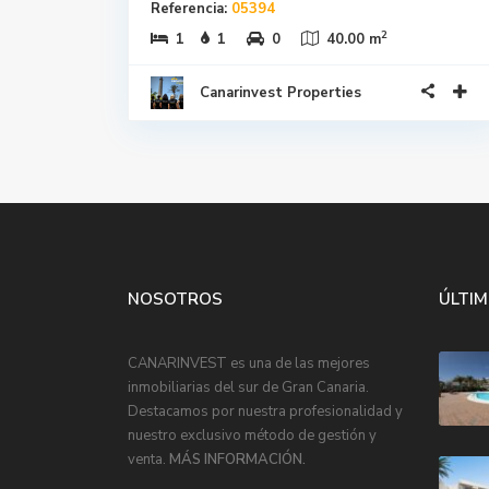
Referencia:
05394
2
1
1
0
40.00 m
Canarinvest Properties
NOSOTROS
ÚLTIM
CANARINVEST es una de las mejores
inmobiliarias del sur de Gran Canaria.
Destacamos por nuestra profesionalidad y
nuestro exclusivo método de gestión y
venta.
MÁS INFORMACIÓN.