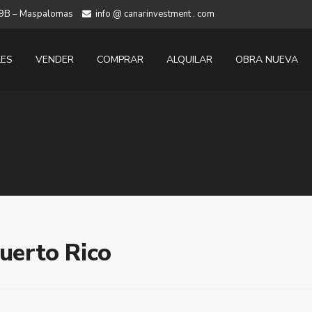
 19B – Maspalomas
info @ canarinvestment . com
LES
VENDER
COMPRAR
ALQUILAR
OBRA NUEVA
Puerto Rico