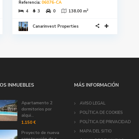
Referencia:
06076-CA
2
4
3
0
138.00 m
Canarinvest Properties
OS INMUEBLES
MÁS INFORMACIÓN
Apartamento 2
AVISO LEGAL
dormitorios por
POLÍTICA DE COOKIES
alqui...
POLÍTICA DE PRIVACIDAD
1.150 €
MAPA DEL SITIO
Proyecto de nueva
construcción de c...