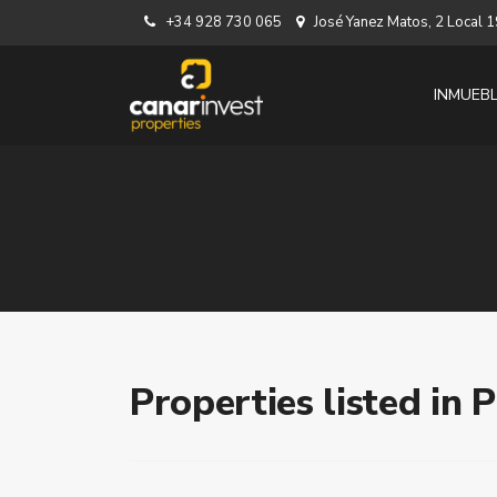
+34 928 730 065
José Yanez Matos, 2 Local
INMUEB
Properties listed in 