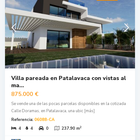
Villa pareada en Patalavaca con vistas al
ma...
875.000 €
Se vende una de las pocas parcelas disponibles en la cotizada
Calle Doramas, en Patalavaca, una ubic
[más]
Referencia:
06088-CA
2
4
4
0
237.90 m