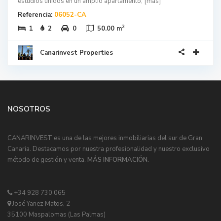
estudios unidos en un amplio apartamento,
[más]
Referencia:
06052-CA
2
1
2
0
50.00 m
Canarinvest Properties
NOSOTROS
CANARINVEST es una de las mejores inmobiliarias del sur de Gran
Canaria. Destacamos por nuestra profesionalidad y nuestro exclusivo
método de gestión y venta.
MÁS INFORMACIÓN.
+34 928 730 065
José Yanez Matos, 2
35100 Maspalomas (Las Palmas)