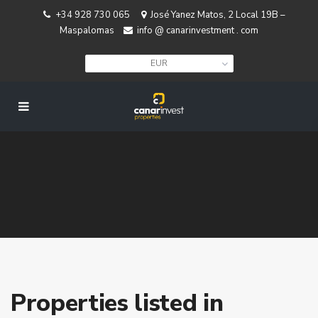
+34 928 730 065
José Yanez Matos, 2 Local 19B –
Maspalomas
info @ canarinvestment . com
EUR
Properties listed in