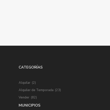
CATEGORÍAS
Alquilar
(2)
Alquiler de Temporada
(23)
Vender
(82)
MUNICIPIOS