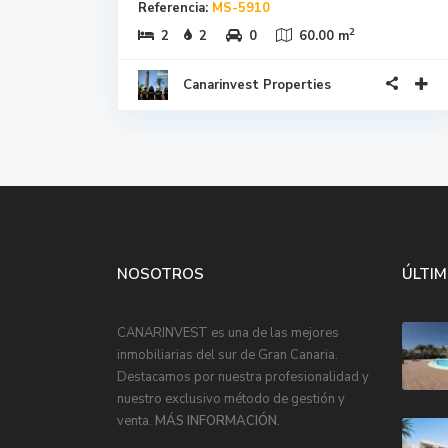
Referencia:
MS-5910
2
2
2
0
60.00 m
Canarinvest Properties
NOSOTROS
ÚLTIM
CANARINVEST es una de las mejores
inmobiliarias del sur de Gran Canaria.
Destacamos por nuestra profesionalidad y
nuestro exclusivo método de gestión y
venta.
MÁS INFORMACIÓN.