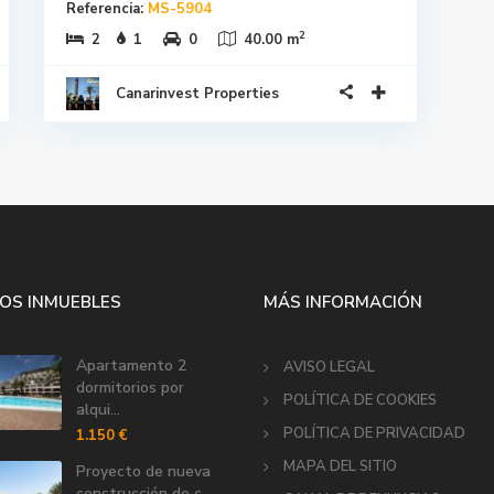
Referencia:
MS-5904
2
2
1
0
40.00 m
Canarinvest Properties
OS INMUEBLES
MÁS INFORMACIÓN
Apartamento 2
AVISO LEGAL
dormitorios por
POLÍTICA DE COOKIES
alqui...
POLÍTICA DE PRIVACIDAD
1.150 €
MAPA DEL SITIO
Proyecto de nueva
construcción de c...