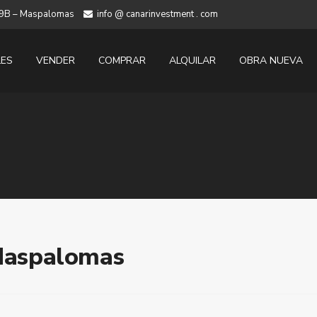
 19B – Maspalomas
info @ canarinvestment . com
LES
VENDER
COMPRAR
ALQUILAR
OBRA NUEVA
 Maspalomas