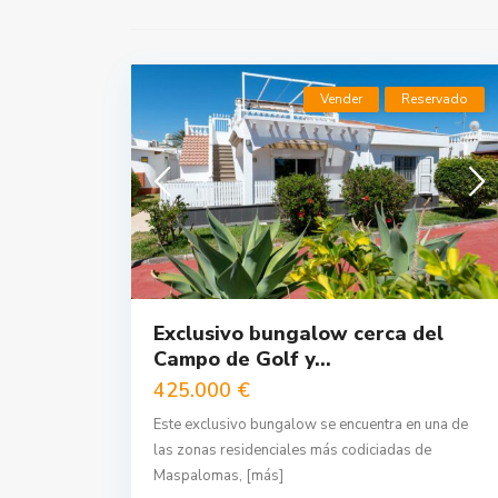
Vender
Reservado
Exclusivo bungalow cerca del
Campo de Golf y...
425.000 €
Este exclusivo bungalow se encuentra en una de
las zonas residenciales más codiciadas de
Maspalomas,
[más]