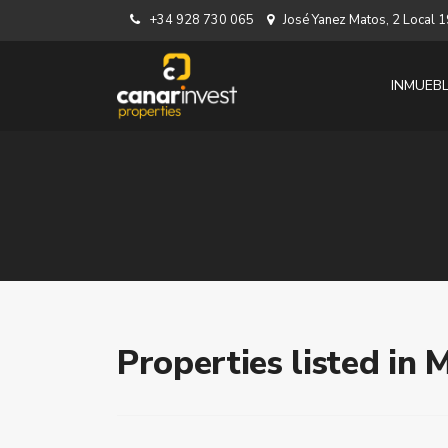
+34 928 730 065
José Yanez Matos, 2 Local
INMUEB
Properties listed in