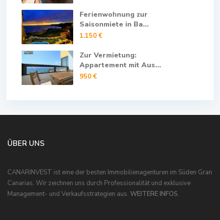
Ferienwohnung zur
Saisonmiete in Ba...
1.150 €
Zur Vermietung:
Appartement mit Aus...
950 €
ÜBER UNS
CANARINVEST ist eine der besten Immobilienagenturen im Süden Gran
Canarias. Wir zeichnen uns durch Professionalität und exklusive
Management- und Verkaufsstrategien aus.
WEITERE INFOS.