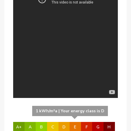
1 kWh/m²a | Your energy class is D
A+
A
B
C
D
E
F
G
H