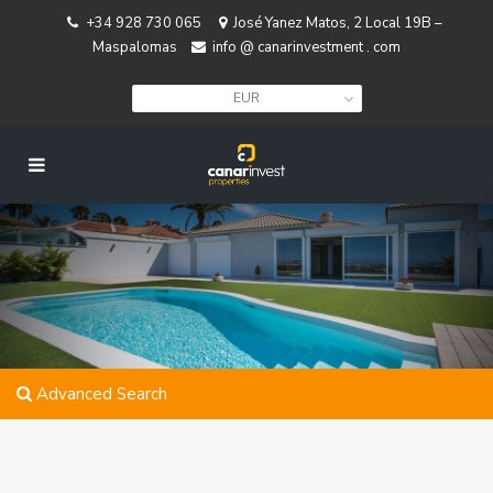
+34 928 730 065
José Yanez Matos, 2 Local 19B –
Maspalomas
info @ canarinvestment . com
EUR
Advanced Search