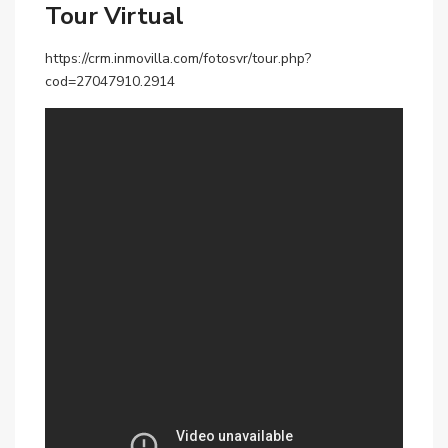
Tour Virtual
https://crm.inmovilla.com/fotosvr/tour.php?
cod=27047910.2914