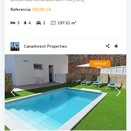
Referencia:
06108-CA
2
3
4
2
197.21 m
Canarinvest Properties
Verkauf