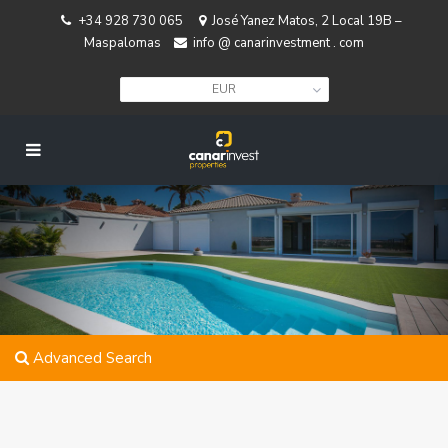
+34 928 730 065
José Yanez Matos, 2 Local 19B –
Maspalomas
info @ canarinvestment . com
EUR
Advanced Search