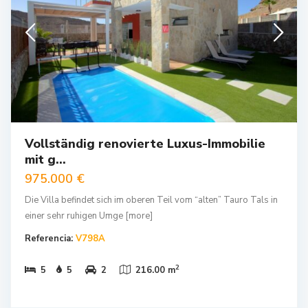
Vollständig renovierte Luxus-Immobilie
mit g...
975.000 €
Die Villa befindet sich im oberen Teil vom “alten” Tauro Tals in
einer sehr ruhigen Umge
[more]
Referencia:
V798A
2
5
5
2
216.00 m