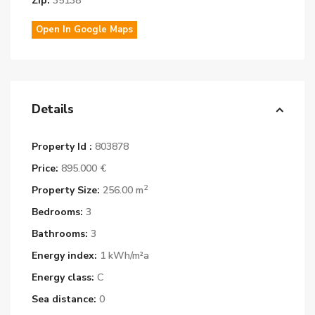
Zip:
35138
Open In Google Maps
Details
Property Id :
803878
Price:
895.000 €
2
Property Size:
256.00 m
Bedrooms:
3
Bathrooms:
3
Energy index:
1 kWh/m²a
Energy class:
C
Sea distance:
0