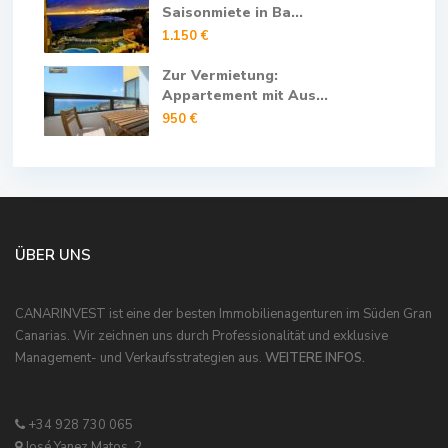
Saisonmiete in Ba...
1.150 €
Zur Vermietung:
Appartement mit Aus...
950 €
ÜBER UNS
CANARINVEST ist eine der besten Immobilienagenturen im Süden Gran
Canarias. Wir zeichnen uns durch Professionalität und exklusive
Management- und Verkaufsstrategien aus.
WEITERE INFOS.
+34 928 730 065
José Yanez Matos, 2