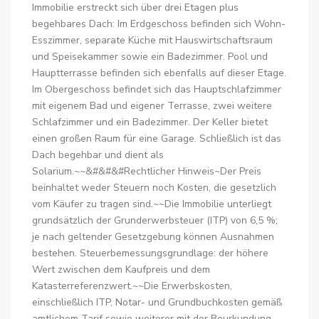
Immobilie erstreckt sich über drei Etagen plus
begehbares Dach: Im Erdgeschoss befinden sich Wohn-
Esszimmer, separate Küche mit Hauswirtschaftsraum
und Speisekammer sowie ein Badezimmer. Pool und
Hauptterrasse befinden sich ebenfalls auf dieser Etage.
Im Obergeschoss befindet sich das Hauptschlafzimmer
mit eigenem Bad und eigener Terrasse, zwei weitere
Schlafzimmer und ein Badezimmer. Der Keller bietet
einen großen Raum für eine Garage. Schließlich ist das
Dach begehbar und dient als
Solarium.~~&#&#&#Rechtlicher Hinweis~Der Preis
beinhaltet weder Steuern noch Kosten, die gesetzlich
vom Käufer zu tragen sind.~~Die Immobilie unterliegt
grundsätzlich der Grunderwerbsteuer (ITP) von 6,5 %;
je nach geltender Gesetzgebung können Ausnahmen
bestehen. Steuerbemessungsgrundlage: der höhere
Wert zwischen dem Kaufpreis und dem
Katasterreferenzwert.~~Die Erwerbskosten,
einschließlich ITP, Notar- und Grundbuchkosten gemäß
amtlichem Tarif sowie weiterer mit der Beurkundung