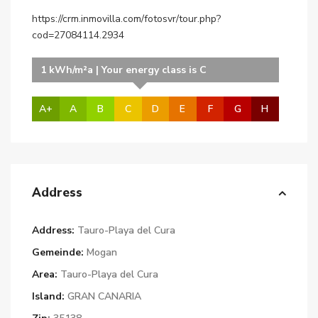
https://crm.inmovilla.com/fotosvr/tour.php?
cod=27084114.2934
1 kWh/m²a | Your energy class is C
A+
A
B
C
D
E
F
G
H
Address
Address:
Tauro-Playa del Cura
Gemeinde:
Mogan
Area:
Tauro-Playa del Cura
Island:
GRAN CANARIA