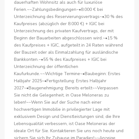
dauerhaften Wohnsitz als auch für luxuriöse
Ferien.~~Zahlungsbedingungen~•8.000 € bei
Unterzeichnung des Reservierungsvertrags~•30 % des
Kaufpreises (abzüglich der 8.000 €) + IGIC bei
Unterzeichnung des privaten Kaufvertrags, der mit
Beginn der Bauarbeiten abgeschlossen wird.~•15 %
des Kaufpreises + IGIC, aufgeteilt in 24 Raten während
der Bauzeit oder als Einmalzahlung für ausländische
Bankkonten.~•55 % des Kaufpreises + IGIC bei
Unterzeichnung der öffentlichen
Kaufurkunde.~~Wichtige Termine~•Baubeginn: Erstes
Halbjahr 2025~•Fertigstellung: Erstes Halbjahr
2027~•Baugenehmigung: Bereits erteilt~~Verpassen
Sie nicht die Gelegenheit, in Oase Meloneras zu
leben!~~Wenn Sie auf der Suche nach einer
hochwertigen Immobilie in privilegierter Lage mit
exklusivem Design und Dienstleistungen sind, die Ihre
Lebensqualität verbessern, ist Oase Meloneras der
ideale Ort für Sie. Kontaktieren Sie uns noch heute und
sichern Sie sich Ihr Zuhause im Paradies!~~Anzeige