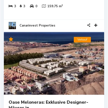
2
3
3
0
159.75 m
Canarinvest Properties
Verkauf
Oase Meloneras: Exklusive Designer-
Häuser in...