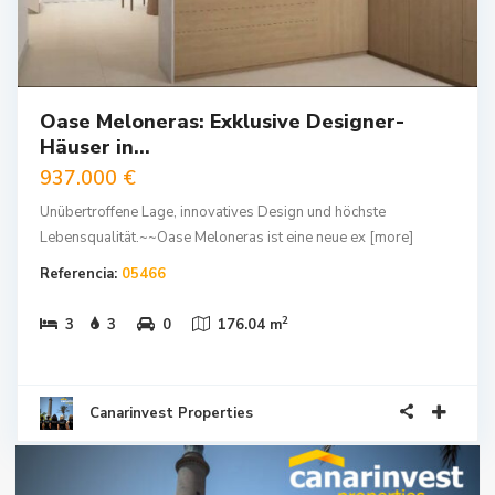
Oase Meloneras: Exklusive Designer-
Häuser in...
937.000 €
Unübertroffene Lage, innovatives Design und höchste
Lebensqualität.~~Oase Meloneras ist eine neue ex
[more]
Referencia:
05466
2
3
3
0
176.04 m
Canarinvest Properties