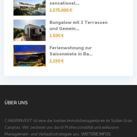
sensationel...
1.575.000 €
Bungalow mit 2 Terrassen
und Gemein...
1.500 €
Ferienwohnung zur
Saisonmiete in Ba...
1.150 €
ÜBER UNS
CANARINVEST ist eine der besten Immobilienagenturen im Süden Gran
Canarias. Wir zeichnen uns durch Professionalität und exklusive
Management- und Verkaufsstrategien aus.
WEITERE INFOS.