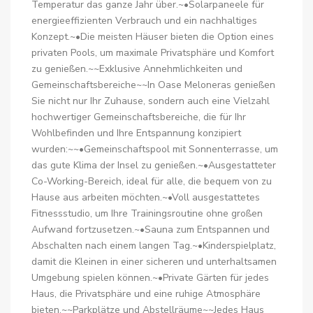
Temperatur das ganze Jahr über.~•Solarpaneele für
energieeffizienten Verbrauch und ein nachhaltiges
Konzept.~•Die meisten Häuser bieten die Option eines
privaten Pools, um maximale Privatsphäre und Komfort
zu genießen.~~Exklusive Annehmlichkeiten und
Gemeinschaftsbereiche~~In Oase Meloneras genießen
Sie nicht nur Ihr Zuhause, sondern auch eine Vielzahl
hochwertiger Gemeinschaftsbereiche, die für Ihr
Wohlbefinden und Ihre Entspannung konzipiert
wurden:~~•Gemeinschaftspool mit Sonnenterrasse, um
das gute Klima der Insel zu genießen.~•Ausgestatteter
Co-Working-Bereich, ideal für alle, die bequem von zu
Hause aus arbeiten möchten.~•Voll ausgestattetes
Fitnessstudio, um Ihre Trainingsroutine ohne großen
Aufwand fortzusetzen.~•Sauna zum Entspannen und
Abschalten nach einem langen Tag.~•Kinderspielplatz,
damit die Kleinen in einer sicheren und unterhaltsamen
Umgebung spielen können.~•Private Gärten für jedes
Haus, die Privatsphäre und eine ruhige Atmosphäre
bieten.~~Parkplätze und Abstellräume~~Jedes Haus