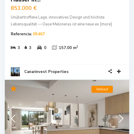
853.000 €
Unübertroffene Lage, innovatives Design und höchste
Lebensqualität.~~Oase Meloneras ist eine neue ex
[more]
Referencia:
05467
2
3
3
0
157.00 m
Canarinvest Properties
Verkauf