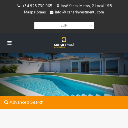
+34 928 730 065
José Yanez Matos, 2 Local 19B –
Maspalomas
info @ canarinvestment . com
EUR
Advanced Search