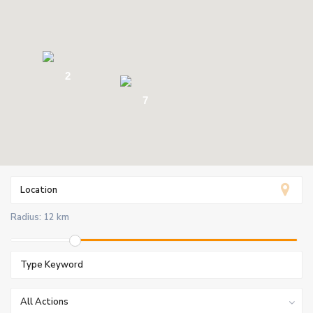
2
7
Radius:
12 km
All Actions