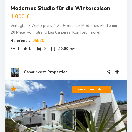
Modernes Studio für die Wintersaison
1.000 €
Verfügbar.~Winterpreis: 1.200€ /monat~Modernes Studio nur
20 Meter vom Strand Las Canteras! Komfort,
[more]
Referencia:
05520
2
1
1
0
40.00 m
Canarinvest Properties
Saisonvermietung